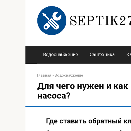
Перейти
к
контенту
Водоснабжение
Сантехника
К
Главная
»
Водоснабжение
Для чего нужен и как
насоса?
Где ставить обратный к