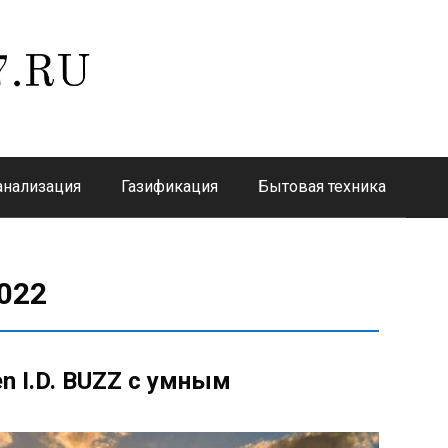
анализация
Газификация
Бытовая техника
022
n I.D. BUZZ с умным