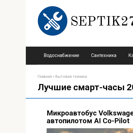
Перейти
к
контенту
Водоснабжение
Сантехника
К
Главная
»
Бытовая техника
Лучшие смарт-часы 2
Микроавтобус Volkswage
автопилотом AI Co-Pilot